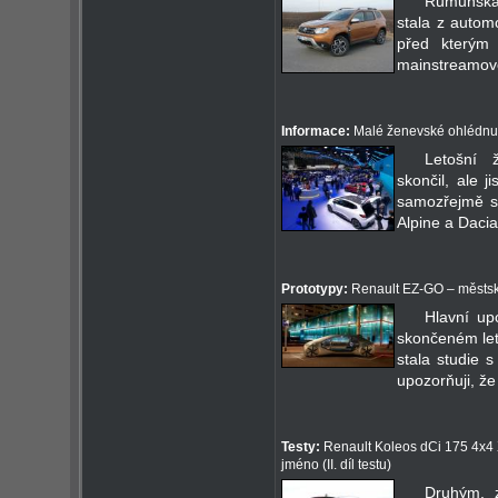
Rumunská
stala z autom
před kterým 
mainstreamové
Informace:
Malé ženevské ohlédnu
Letošní 
skončil, ale j
samozřejmě s
Alpine a Dacia
Prototypy:
Renault EZ-GO – městs
Hlavní up
skončeném let
stala studie
upozorňuji, že
Testy:
Renault Koleos dCi 175 4x4 X-
jméno (II. díl testu)
Druhým, 