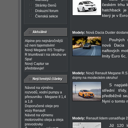
českém trhu k
Stránky členů
hatchback je
Diskuzní forum
který je v Evrop
Členská sekce
Modely:
Nová Dacia Duster dostane
Pouhých 
Alpine pro nejnáročnější
nová Dacia D
už není tajemstvím!
Nový Megane RS Trophy-
naftových mot
R triumfoval i na okruhu ve
lmity Euro 6c, 
Spa!
Nový Captur se
představuje!
Modely:
Nový Renault Megane R.S. 
dojmy na mosteckém okruhu!
S napjat
Návod na výměnu
střední tří
rozvodů, vodní pumpy a
předběžně sezn
přesuvníku - Megane II 1,4
Nyní o tomto 
a 1,6
Doporučené oleje pro
vozy Renault
Návod na výmenu
Modely:
Renault lidem usnadňuje živ
motorového oleja a oleja
prevodovky
Již 120 l