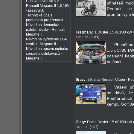
Časování ventilů VVT
přinášejí mode
Renault Megane II 1,6 16V
Renault se
- přesuvník
proměnlivým l
Technické údaje
pneumatik pro Renault
Návod na demontáž
palubní desky - Renault
Testy:
Dacia Duster 1.5 dCi/80 kW 4
Megane II
evoluce (II. díl)
Návod na vyčistenie EGR
ventilu - Megane II
Přinášíme
Návod na opravu motorku
1.5 dCi/80 kW 
čerpadla ostřikovačů -
poslední kapi
Megane II
nejásali...
Srazy:
39. sraz Renault Clubu - Pod
Vážení př
se dává, že
Poděbradech
kempu Golf.Ja
Testy:
Dacia Duster 1.5 dCi/80 kW 4
evoluce (I. díl)