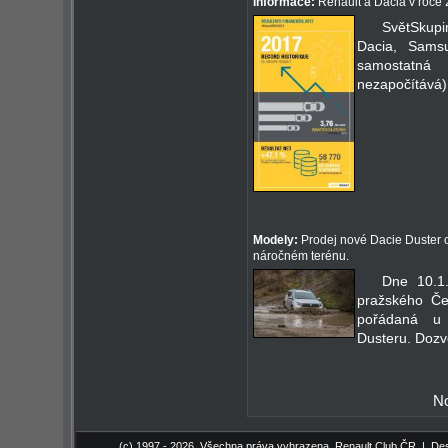
Informace:
Renault a Dacia v roce 
SvětSkupi
Dacia, Sams
samostatná 
nezapočítává) 
Modely:
Prodej nové Dacie Duster o
náročném terénu.
Dne 10.1
pražského Če
pořádaná u p
Dusteru. Dozvě
No
(c) 1997 - 2026, Všechna práva vyhrazena,
Renault Club ČR
| Des