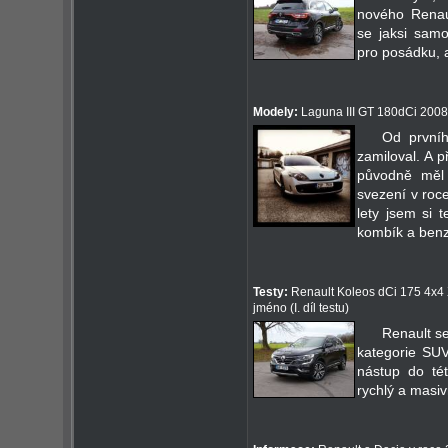
nového Renau
se jaksi samo
pro posádku, a
Modely:
Laguna III GT 180dCi 2008
Od první
zamiloval. A p
původně měl 
svezení v roc
lety jsem si 
kombík a benzí
Testy:
Renault Koleos dCi 175 4x4 X-
jméno (I. díl testu)
Renault s
kategorie SUV
nástup do tét
rychlý a masivn