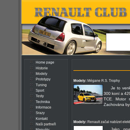
Home page
Historie
Modely
Prototypy
Modely:
Mégane R.S. Trophy
Tuning
Je to ven
Sport
300 koní a 42
Testy
TCE. Motor m
Technika
Zachována byl
Informace
Srazy
Kontakt
Modely:
Renault začal nabízet elek
Naši partneři
Jako pr
Manuály