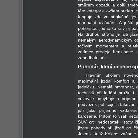
směrem dozadu a dolů směre
této kategorie ovšem preferuj
funguje zde velmi slušně, jen
manuální ovládání. A ještě
pohonnou jednotku si v přípa
Na druhou stranu je ale ja
nemalým aerodynamickým od
točivým momentem a relati
zatímco prodeje benzinové je
zanedbatelné...
Pohodář, který nechce sp
Hlavním úkolem nového
maximální jízdní komfort a
jedničku. Nemalá hmotnost, d
techniků při ladění pružin i 
vozovce pohybuje s příjemno
podvozek pohlcuje s takovou no
jen jako příjemně vzdálen
karoserie. Přitom to však nezn
SUV cítil nedostatek jistoty 
jízdní pohody při jízdě po čle
Jakmile totiž Koleos začnete 