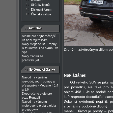
Stránky členů
Diskuzní forum
Členská sekce
Alpine pro nejnáročnější
už není tajemstvím!
Nový Megane RS Trophy-
R triumfoval i na okruhu ve
Druhým, závěrečným dílem pok
Spa!
Nový Captur se
představuje!
Nakládáme!
Návod na výměnu
rozvodů, vodní pumpy a
Od velkého SUV se jaksi s
přesuvníku - Megane II 1,4
pro posádku, ale také pro z
a 1,6
objem 498 l. Je to hodně neb
Doporučené oleje pro
kufr naprosto dostačující, sam
vozy Renault
třeba si uvědomit nepříliš p
Návod na výmenu
motorového oleja a oleja
srovnání s podobně dlouhými 
prevodovky
menší. Důvod je prostý – p