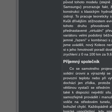
původ tohoto modelu (stejně 
Samsungu) prozrazuje fakt, 
konstrukci s klasickým hydr
ústrojí. To pracuje teoretick
Kvůli dřívějším stížnostem evr
tohoto druhu převodovek 
přednastavené „virtuální“ pře
variátoru velmi podobný běžn
jemné „řazení“ v kombinaci s
jsme uváděli, nový Koleos není
si s jeho hmotností poradí do
zrychlení z 0 na 100 km za 9,
Příjemný společník
Co se samotného projevu
solidní úrovni a výrazněji se
provozní teplotu nebo při v
dochází jen zřídka, protože
většinou vystačí se středním
také k dispozici největší s
samozřejmě provádět i manuál
voliče na středovém tunelu
bohužel chybí. Každopádně al
logické uspořádání, kdy sm