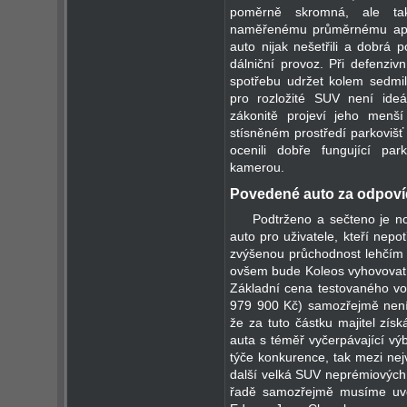
poměrně skromná, ale tak
naměřenému průměrnému apet
auto nijak nešetřili a dobrá 
dálniční provoz. Při defenzivn
spotřebu udržet kolem sedmil
pro rozložité SUV není ide
zákonitě projeví jeho menš
stísněném prostředí parkovišť
ocenili dobře fungující pa
kamerou.
Povedené auto za odpovíd
Podtrženo a sečteno je n
auto pro uživatele, kteří nepo
zvýšenou průchodnost lehčím t
ovšem bude Koleos vyhovovat po
Základní cena testovaného vo
979 900 Kč) samozřejmě není 
že za tuto částku majitel zís
auta s téměř vyčerpávající vý
týče konkurence, tak mezi nej
další velká SUV neprémiových 
řadě samozřejmě musíme uvé