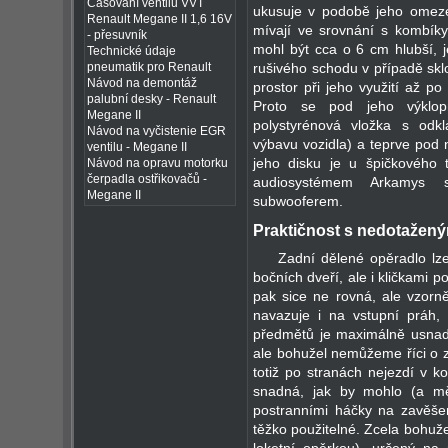
Časování ventilů VVT
ukusuje v podobě jeho omeze
Renault Megane II 1,6 16V
mívají ve srovnání s kombíky
- přesuvník
mohl být cca o 6 cm hlubší, j
Technické údaje
pneumatik pro Renault
rušivého schodu v případě skl
Návod na demontáž
prostor při jeho využití až p
palubní desky - Renault
Proto se pod jeho výklop
Megane II
polystyrénová vložka s odk
Návod na vyčistenie EGR
výbavu vozidla) a teprve pod 
ventilu - Megane II
jeho disku je u špičkového
Návod na opravu motorku
čerpadla ostřikovačů -
audiosystémem Arkamys 
Megane II
subwooferem.
Praktičnost s nedotaženým
Zadní dělené opěradlo lze
bočních dveří, ale i kličkami 
pak sice ne rovná, ale vzorně
navazuje i na vstupní práh,
předmětů je maximálně usnadně
ale bohužel nemůžeme říci o z
totiž po stranách nejezdí v k
snadná, jak by mohlo (a mě
postranními háčky na zavěšen
těžko použitelné. Zcela bohuže