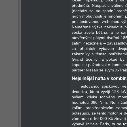
loketní opěrkou), určený na p
předmětů. Naopak chválíme ši
(nachází se na spodní hraně 
jejich mohutnosti je mnohem pří
pro testovanou vrcholnou výba
Naměřená výška nákladové p
véčka zcela běžná, a to sam
otevřenými pátými dveřmi 185
zatím nezazněla – zavazadlo
za příplatek vybaven dvoji
zákazníky s těmito potřebami
Grand Scenic, a pokud by t
kapacitu požadoval v kombinac
partner Nissan se svým X-Trai
Nejsilnější nafta v kombi
Testovanou špičkovou ver
dvoulitru, která vyvíjí 128 kW
ovšem křivka točivého mome
hodnotou 380 N.m. Není žád
kolům prostřednictvím samo
potěšující, že tento motor je 
vám auto o 50 000 Kč zlevní).
výbavě Initiale Paris, ta se 