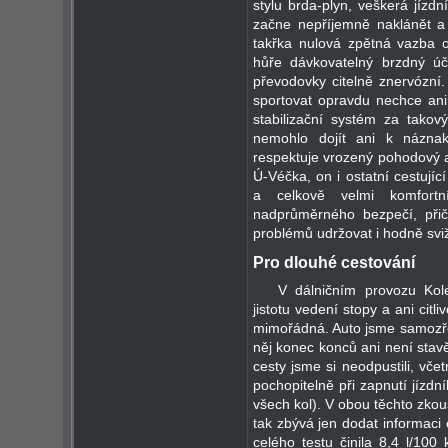
stylu brda-plyn, veškerá jízd
začne nepříjemně naklánět a 
takřka nulová zpětná vazba o
hůře dávkovatelný brzdný úč
převodovky citelně znervózn
sportovat opravdu nechce ani 
stabilizační systém za takový
nemohlo dojít ani k náznak
respektuje vrozený pohodový 
Ú-Véčka, on i ostatní cestují
a celkově velmi komfortn
nadprůměrného bezpečí, přiče
problémů udržovat i hodně svi
Pro dlouhé cestování
V dálničním provozu Kol
jistotu vedení stopy a ani citl
mimořádná. Auto jsme samozřej
něj konec konců ani není stavěn
cesty jsme si neodpustili, vče
pochopitelně při zapnutí jízd
všech kol). V obou těchto zko
tak zbývá jen dodat informaci
celého testu činila 8,4 l/100