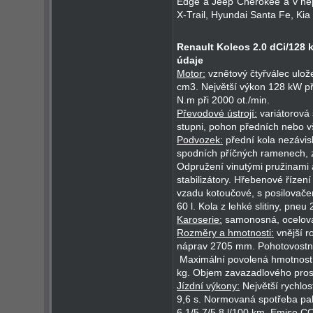
Edge a Jeep Cherokee a v nep
X-Trail, Hyundai Santa Fe, Kia
Renault Koleos 2.0 dCi/128 
údaje
Motor:
vznětový čtyřválec ulo
cm3. Největší výkon 128 kW př
N.m při 2000 ot./min.
Převodové ústrojí:
variátorová 
stupni, pohon předních nebo vš
Podvozek:
přední kola nezávi
spodních příčných ramenech, 
Odpružení vinutými pružinami a
stabilizátory. Hřebenové řízen
vzadu kotoučové, s posilovač
60 l. Kola z lehké slitiny, pneu
Karoserie:
samonosná, ocelová
Rozměry a hmotnosti:
vnější r
náprav 2705 mm. Pohotovostní
Maximální povolená hmotnost
kg. Objem zavazadlového pros
Jízdní výkony:
Největší rychlos
9,6 s. Normovaná spotřeba pa
6,1/5,7/5,8 l/100 km. Emise C