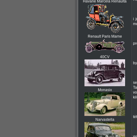
Hávárie Marcela Renaulta
i 
mo
Renault Paris Marne
pr
40CV
by
se
Ta
Monasix
vo
ki
té
Narvastella
vy