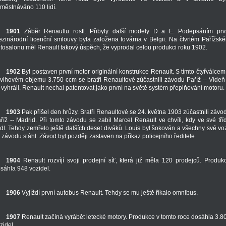
městnáváno 110 lidí.
1901
Záběr Renaultu rostl. Přibyly další modely D a E. Podepsáním prv
zinárodní licenční smlouvy byla založena továrna v Belgii. Na čtvrtém Pařížsk
tosalonu měl Renault takový úspěch, že vyprodal celou produkci roku 1902.
1902
Byl postaven první motor originální konstrukce Renault. S tímto čtyřválcem
vihovém objemu 3.750 ccm se bratři Renaultové zúčastnili závodu Paříž -- Vídeň
.. vyhráli. Renault nechal patentovat jako první na světě systém přeplňování motoru.
1903
Pak přišel den hrůzy. Bratři Renaultové se 24. května 1903 zúčastnili závo
říž -- Madrid. Při tomto závodu se zabil Marcel Renault ve chvíli, kdy ve své tří
dl. Tehdy zemřelo ještě dalších deset diváků. Louis byl šokován a všechny své vo
 závodu stáhl. Závod byl později zastaven na příkaz policejního ředitele
1904
Renault rozvíjí svoji prodejní síť, která již měla 120 prodejců. Produk
sáhla 948 vozidel.
1906
Vyjíždí první autobus Renault. Tehdy se mu ještě říkalo omnibus.
1907
Renault začíná vyrábět letecké motory. Produkce v tomto roce dosáhla 3.8
zidel.