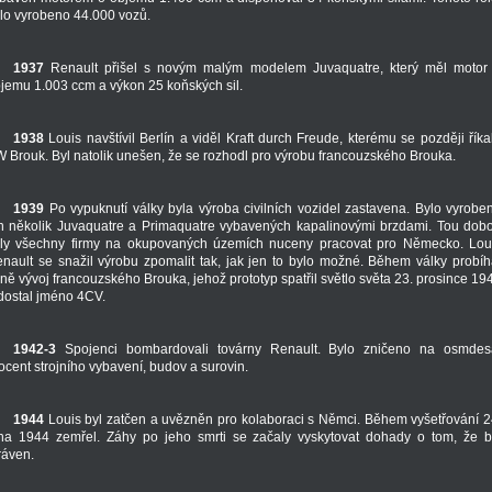
lo vyrobeno 44.000 vozů.
1937
Renault přišel s novým malým modelem Juvaquatre, který měl motor
jemu 1.003 ccm a výkon 25 koňských sil.
1938
Louis navštívil Berlín a viděl Kraft durch Freude, kterému se později říka
 Brouk. Byl natolik unešen, že se rozhodl pro výrobu francouzského Brouka.
1939
Po vypuknutí války byla výroba civilních vozidel zastavena. Bylo vyrobe
n několik Juvaquatre a Primaquatre vybavených kapalinovými brzdami. Tou dob
ly všechny firmy na okupovaných územích nuceny pracovat pro Německo. Lou
nault se snažil výrobu zpomalit tak, jak jen to bylo možné. Během války probíh
jně vývoj francouzského Brouka, jehož prototyp spatřil světlo světa 23. prosince 19
dostal jméno 4CV.
1942-3
Spojenci bombardovali továrny Renault. Bylo zničeno na osmdes
ocent strojního vybavení, budov a surovin.
1944
Louis byl zatčen a uvězněn pro kolaboraci s Němci. Během vyšetřování 2
jna 1944 zemřel. Záhy po jeho smrti se začaly vyskytovat dohady o tom, že b
ráven.