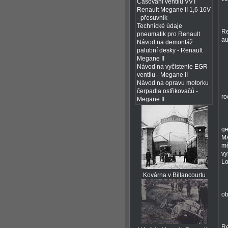
Časování ventilů VVT
Renault Megane II 1,6 16V
- přesuvník
Technické údaje
Re
pneumatik pro Renault
au
Návod na demontáž
palubní desky - Renault
Megane II
Návod na vyčistenie EGR
ventilu - Megane II
Návod na opravu motorku
čerpadla ostřikovačů -
ro
Megane II
ge
MA
mě
vy
Lo
Kovárna v Billancourtu
ob
Re