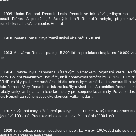
1909
Umírá Fernand Renault. Louis Renault se tak stává jediným majitel
nault Fréres. A protože již žádných bratří Renaultů nebylo, přejmenová
tomobilku na Les Automobiles Renault.
1910
Továrna Renault nyní zaměstnává více než 3.600 lidí.
1913
V továrně Renault pracuje 5.200 lidí a produkce stoupla na 10.000 vo
čně.
1914
Francie byla napadena císařským Německem. Vojenský velitel Paří
nerál Galieni zmobilizoval taxikáře, kteří dopravovali famózními RENAULT PARIS
RNE vojáky proti nechráněnému křídlu německých armád a tím zachránili hlav
sto Francie. Vozy Renault se tak zasloužily o vlast. Les Autombiles Renault teh
ráběly tanky, ambulance a letecké motory pro spojenecké armády. Po válce dost
uis Renault za svůj příspěvek ke skončení války medaili.
1917
Z výrobní linky sjíždí první prototyp FT17. Francouzský ministr obrany hn
jednává 100 kusů. Produkce tohoto tanku později dosáhla 1100 kusů.
1920
Byl představen první poválečný model, kterým byl 10CV. Jednalo se o prv
nault s volantem na levé straně.