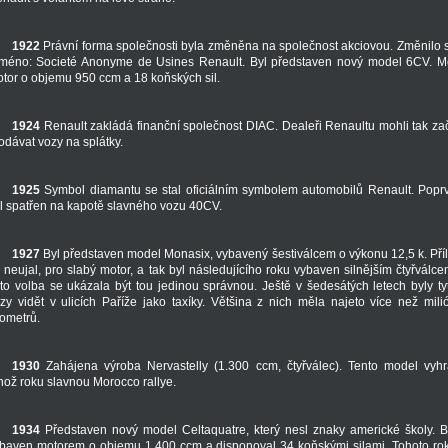
1922
Právní forma společnosti byla změněna na společnost akciovou. Změnilo 
jméno: Societé Anonyme de Usines Renault. Byl představen nový model 6CV. M
tor o objemu 950 ccm a 18 koňských sil.
1924
Renault zakládá finanční společnost DIAC. Dealeři Renaultu mohli tak zač
odávat vozy na splátky.
1925
Symbol diamantu se stal oficiálním symbolem automobilů Renault. Popr
l spatřen na kapotě slavného vozu 40CV.
1927
Byl představen model Monasix, vybavený šestiválcem o výkonu 12,5 k. Příl
 neujal, pro slabý motor, a tak byl následujícího roku vybaven silnějším čtyřválce
to volba se ukázala být tou jedinou správnou. Ještě v šedesátých letech byly ty
zy vidět v ulicích Paříže jako taxíky. Většina z nich měla najeto více než mili
lometrů.
1930
Zahájena výroba Nervastelly (1.300 ccm, čtyřválec). Tento model vyhr
hož roku slavnou Morocco rallye.
1934
Představen nový model Celtaquatre, který nesl znaky americké školy. B
baven motorem o objemu 1.400 ccm a disponoval 34 koňskými silami. Tohoto ro