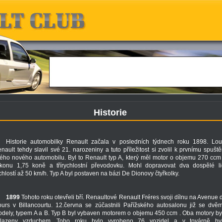
Historie
Historie automobilky Renault začala v posledních týdnech roku 1898. Lou
nault tehdy slavil své 21. narozeniny a tuto příležitost si zvolil k prvnímu spuště
ého nového automobilu. Byl to Renault typ A, který měl motor o objemu 270 ccm
konu 1,75 koně a třírychlostní převodovku. Mohl dopravovat dva dospělé li
chlostí až 50 km/h. Typ A byl postaven na bázi De Dionovy čtyřkolky.
1899
Tohoto roku otevřeli bří. Renaultové Renault Fréres svoji dílnu na Avenue 
urs v Billancourtu. 12.června se zúčastnili Pařížského autosalonu již se dvě
dely, typem A a B. Typ B byl vybaven motorem o objemu 450 ccm . Oba motory by
hlazeny vzduchem. Toho roku bylo vyrobeno 76 vozidel a v továrně by