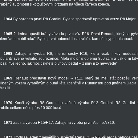
ráběný automobil s kotoučovými brzdami na všech čtyřech kolech.
1964
Byl vyroben první R8 Gordini. Byla to sportovně upravená verze R8 Major.
1965
2. ledna opustil brány závodu první vůz R16. První Renault, který se pyšn
tulem "automobil roku". Byl to první automobil na světě s karosérií typu hatchback.
1968
Zahájena výroba R6, menší sestry R16, která však nikdy nedosáh
pularity svého většího sourozence. Měla motor o objemu 850 ccm a tisk o ní kdy
psal: "Je jedno, jak moc tisknete plynový pedál -- z míry ji to nevyvede".
1969
Renault představil nový model -- R12, který se měl stát později vel
líbeným vozem vyráběným dlouhá léta licenčně v Rumunsku pod jménem Dacia,
Brazílii.
1970
Končí výroba R8 Gordini a začíná výroba R12 Gordini. R8 Gordini 
robilo celkem něco přes 10.000 kusů.
1971
Začíná výroba R15/R17. Zahájena výroba první Alpine A 310.
1972
Zrodil se jeden z největších úspěchů Renaultu -- R5. Při jedné nehodě naš