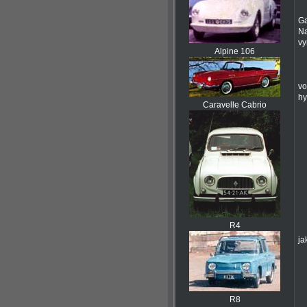
Ga
Na
vy
Alpine 106
vo
hy
Caravelle Cabrio
R4
ja
R8