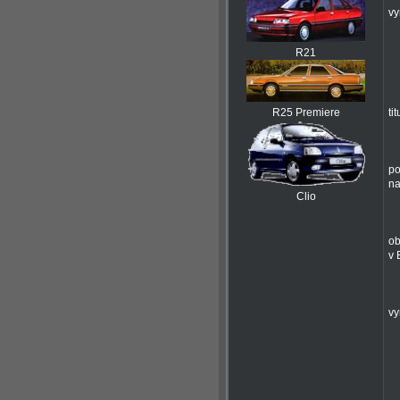
vy
R21
R25 Premiere
ti
po
na
Clio
ob
v 
vy