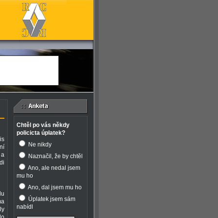
Chtěl po vás někdy
policicta úplatek?
is
Ne nikdy
ní
 a
Naznačil, že by chtěl
di
Ano, ale nedal jsem
mu ho
Ano, dal jsem mu ho
du
Úplatek jsem sám
ma
nabídl
ly
lo