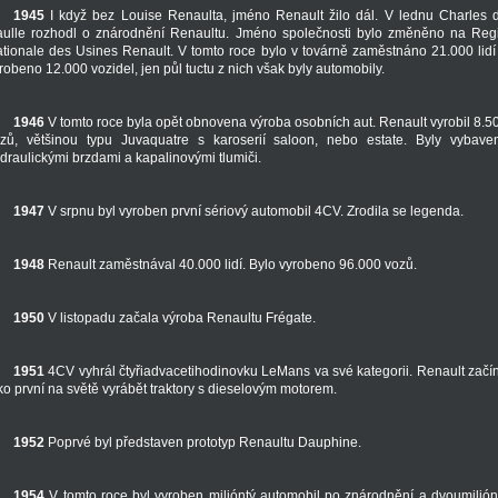
1945
I když bez Louise Renaulta, jméno Renault žilo dál. V lednu Charles 
ulle rozhodl o znárodnění Renaultu. Jméno společnosti bylo změněno na Reg
tionale des Usines Renault. V tomto roce bylo v továrně zaměstnáno 21.000 lidí
robeno 12.000 vozidel, jen půl tuctu z nich však byly automobily.
1946
V tomto roce byla opět obnovena výroba osobních aut. Renault vyrobil 8.5
zů, většinou typu Juvaquatre s karoserií saloon, nebo estate. Byly vybave
draulickými brzdami a kapalinovými tlumiči.
1947
V srpnu byl vyroben první sériový automobil 4CV. Zrodila se legenda.
1948
Renault zaměstnával 40.000 lidí. Bylo vyrobeno 96.000 vozů.
1950
V listopadu začala výroba Renaultu Frégate.
1951
4CV vyhrál čtyřiadvacetihodinovku LeMans va své kategorii. Renault začí
ko první na světě vyrábět traktory s dieselovým motorem.
1952
Poprvé byl představen prototyp Renaultu Dauphine.
1954
V tomto roce byl vyroben milióntý automobil po znárodnění a dvoumilión