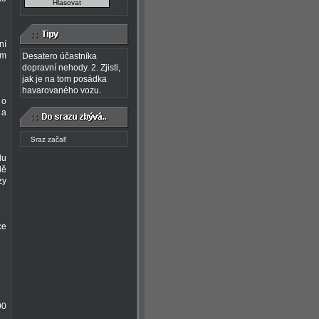
ní
ém
Desatero účastníka
dopravní nehody. 2. Zjisti,
jak je na tom posádka
havarovaného vozu.
 o
 a
du
dě
zy
ce
00