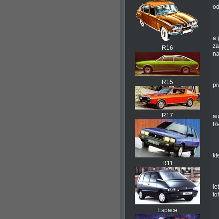
od
a 
za
R16
na
R15
pr
R17
au
Re
kt
R11
le
to
Espace