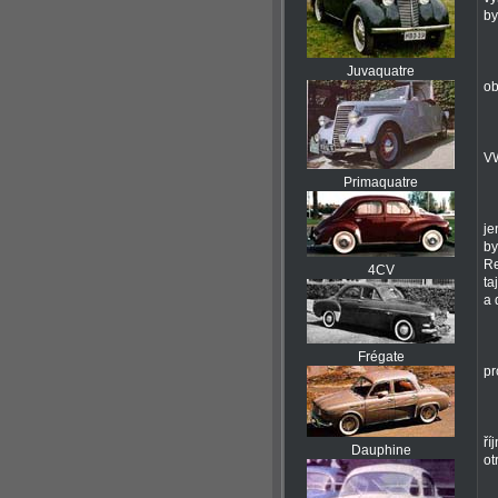
by
Juvaquatre
ob
VW
Primaquatre
je
by
Re
4CV
ta
a 
Frégate
pr
ří
Dauphine
ot