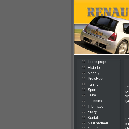
Home page
Historie
Modely
Prototypy
Tuning
Re
Sport
sv
Testy
vý
ry
Technika
Informace
Srazy
Kontakt
Co
Naši partneři
mo
c
Manuály