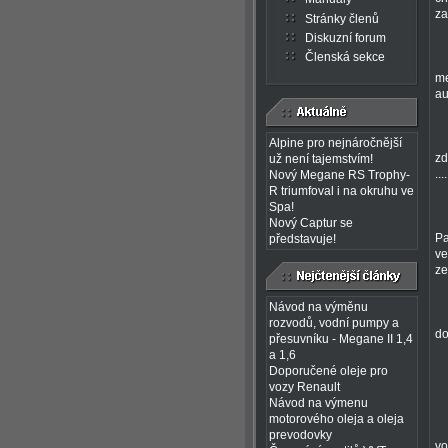
za
Stránky členů
Diskuzní forum
Členská sekce
me
au
Alpine pro nejnáročnější
zd
už není tajemstvím!
..
Nový Megane RS Trophy-
R triumfoval i na okruhu ve
Spa!
Nový Captur se
Pa
představuje!
ve
ze
Návod na výměnu
rozvodů, vodní pumpy a
do
přesuvníku - Megane II 1,4
a 1,6
Doporučené oleje pro
vozy Renault
Návod na výmenu
motorového oleja a oleja
prevodovky
vo