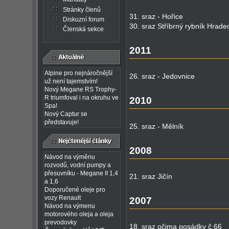
Stránky členů
31. sraz - Hořice
Diskuzní forum
30. sraz Stříbrný rybník Hrade
Členská sekce
2011
Alpine pro nejnáročnější
26. sraz - Jedovnice
už není tajemstvím!
Nový Megane RS Trophy-
R triumfoval i na okruhu ve
2010
Spa!
Nový Captur se
představuje!
25. sraz - Mělník
2008
Návod na výměnu
rozvodů, vodní pumpy a
přesuvníku - Megane II 1,4
21. sraz Jičín
a 1,6
Doporučené oleje pro
vozy Renault
2007
Návod na výmenu
motorového oleja a oleja
prevodovky
18. sraz očima posádky č.66