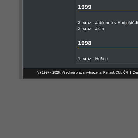
1999
3. sraz - Jablonné v Podještěd
2. sraz - Jičín
1998
1. sraz - Hořice
(c) 1997 - 2026, Všechna práva vyhrazena,
Renault Club ČR
| Des