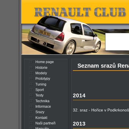
Home page
Seznam srazů Rena
Historie
Modely
Prototypy
Tuning
Sport
2014
Testy
Technika
Informace
32. sraz - Hořice v Podkrkonoš
Srazy
Kontakt
2013
Naši partneři
Manuály