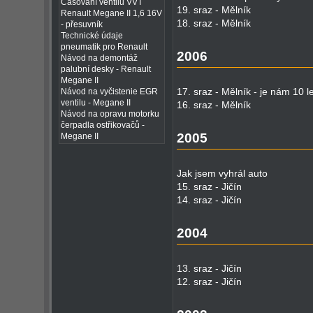
Časování ventilů VVT
19. sraz - Mělník
Renault Megane II 1,6 16V
18. sraz - Mělník
- přesuvník
Technické údaje
pneumatik pro Renault
2006
Návod na demontáž
palubní desky - Renault
Megane II
17. sraz - Mělník - je nám 10 le
Návod na vyčistenie EGR
ventilu - Megane II
16. sraz - Mělník
Návod na opravu motorku
čerpadla ostřikovačů -
2005
Megane II
Jak jsem vyhrál auto
15. sraz - Jičín
14. sraz - Jičín
2004
13. sraz - Jičín
12. sraz - Jičín