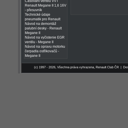
Časování ventilů VVT
Renault Megane II 1,6 16V
- přesuvník
Technické údaje
pneumatik pro Renault
Návod na demontáž
palubní desky - Renault
Megane II
Návod na vyčistenie EGR
ventilu - Megane II
Návod na opravu motorku
čerpadla ostřikovačů -
Megane II
(c) 1997 - 2026, Všechna práva vyhrazena,
Renault Club ČR
| Des