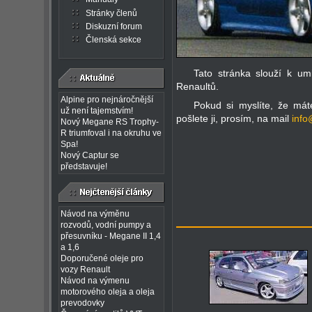
Stránky členů
Diskuzní forum
Členská sekce
Tato stránka slouží k umi
Renaultů.
Alpine pro nejnáročnější
Pokud si myslíte, že máte
už není tajemstvím!
pošlete ji, prosím, na mail
info
Nový Megane RS Trophy-
R triumfoval i na okruhu ve
Spa!
Nový Captur se
představuje!
Návod na výměnu
rozvodů, vodní pumpy a
přesuvníku - Megane II 1,4
a 1,6
Doporučené oleje pro
vozy Renault
Návod na výmenu
motorového oleja a oleja
prevodovky