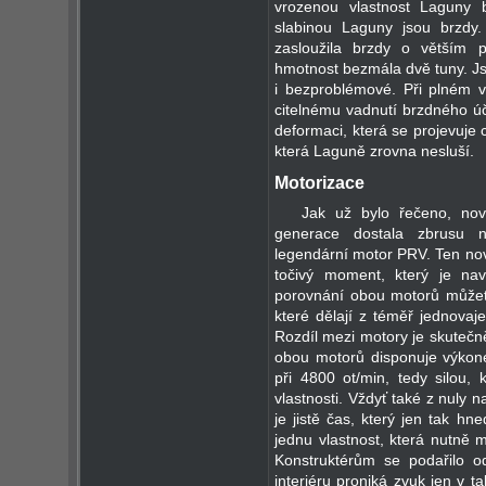
vrozenou vlastnost Laguny 
slabinou Laguny jsou brzdy
zasloužila brzdy o větším 
hmotnost bezmála dvě tuny. Js
i bezproblémové. Při plném v
citelnému vadnutí brzdného úči
deformaci, která se projevuje c
která Laguně zrovna nesluší.
Motorizace
Jak už bylo řečeno, no
generace dostala zbrusu n
legendární motor PRV. Ten no
točivý moment, který je nav
porovnání obou motorů můžete
které dělají z téměř jednovaj
Rozdíl mezi motory je skutečně
obou motorů disponuje výk
při 4800 ot/min, tedy silou,
vlastnosti. Vždyť také z nuly 
je jistě čas, který jen tak h
jednu vlastnost, která nutně m
Konstruktérům se podařilo 
interiéru proniká zvuk jen v 