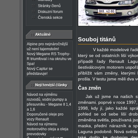
Stránky členů
Diskuzní forum
Členská sekce
Souboj titánů
Alpine pro nejnáročnější
už není tajemstvím!
V každé modelové řadě vš
Nový Megane RS Trophy-
který se od ostatních liší vý
R triumfoval i na okruhu ve
případě řady Renault Lagun
Spa!
šestiválcovým motorem uspoř
Nový Captur se
přiblížit vám změny, který
představuje!
prošla. V testu jsme měli dva 
Čas změn
Návod na výměnu
Jak už jsme na našich st
rozvodů, vodní pumpy a
změnami. poprvé v roce 1997, 
přesuvníku - Megane II 1,4
1998, kdy jí, jako každé spr
a 1,6
pohled se od sebe liší dro
Doporučené oleje pro
vozy Renault
změněna světla, používaná jsou
Návod na výmenu
maska, přední nárazník a sp
motorového oleja a oleja
Laguna podobně. Nová světla
prevodovky
také došlo ke drobným de