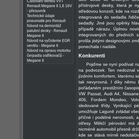
Časování ventilů VVT
přístrojové desky, která je 
Renault Megane II 1,6 16V
- přesuvník
středovou konzolí, kde na rozd
Technické údaje
integrovaná do sedadla řidič
pneumatik pro Renault
sedadly. Jiné jsou opěrky hlav
Návod na demontáž
případě nárazu. Úplnou novi
palubní desky - Renault
integrovaných do předních s
Megane II
prošla jistými designovými změ
Návod na vyčistenie EGR
ventilu - Megane II
ponechala i nadále.
Návod na opravu motorku
Konkurenti
čerpadla ostřikovačů -
Megane II
Pojďme se nyní podívat na
na podvozek. Ten nedoznal 
jízdním komfortem, kterému se 
tak nevyrovná. I díky němu L
pořádaném prestižním časopis
VW Passat, Audi A4, Nissan
406, Fordem Mondeo, Volv
sledované třídy. Vynikající p
umožňuje Laguně zvládat všech
příčné i podélné nerovnosti, a
otřesy. Měkčí pérování má 
nicméně automobil přesně drží
kde se stává mírně nedotáčiv