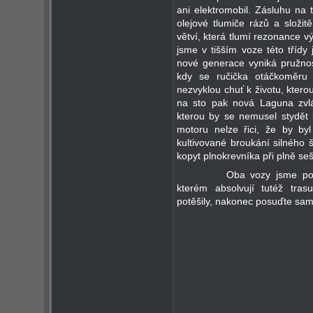
ani elektromobil. Zásluhu na 
olejové tlumiče rázů a složi
větví, která tlumí rezonance v
jsme v tišším voze této třídy
nové generace vyniká pružnos
kdy se ručička otáčkoměru 
nezvyklou chuť k životu, ktero
na sto pak nová Laguna zvl
kterou by se nemusel stydět 
motoru nelze řici, že by by
kultivované broukání silného 
kopyt plnokrevníka při plně se
Oba vozy jsme podrobi
kterém absolvují tutéž tra
potěšily, nakonec posuďte sam