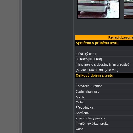
Renault Laguna
Spotřeba v průběhu testu
městský okruh
36 Km/h [l/100Km]
mimo město s dodržováním předpisů
(50 /90 / 130 km/h) [l/100Km]
Celkový dojem z testu
Karoserie - vzhled
Jízdní vlastnosti
Brzdy
Motor
Převodovka
Spotřeba
Zavazadlový prostor
Interiér, ovládací prvky
Cena