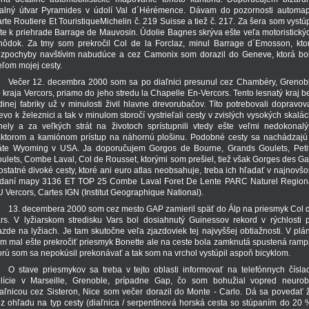
alný útvar Pyramides v údolí Val d´Hérémence. Dávam do pozornosti automa
rte Routiere Et TouristiqueMichelin č. 219 Suisse a tiež č. 217. Za šera som vystúp
te k priehrade Barrage de Mauvosin. Údolie Bagnes skrýva ešte veľa motoristický
hôdok. Za tmy som prekročil Col de la Forclaz, minul Barrage d´Emosson, kto
zpochyby navštívim nabudúce a cez Camonix som dorazil do Geneve, ktorá bo
eľom mojej cesty.
Večer 12. decembra 2000 som sa po diaľnici presunul cez Chambéry, Grenob
 kraja Vercors, priamo do jeho stredu la Chapelle En-Vercors. Tento lesnatý kraj b
dinej fabriky už v minulosti živil hlavne drevorubačov. Títo potrebovali dopravov
evo k železnici a tak v minulom storočí vystrieľali cesty v zvislých vysokých skalác
nely a za veľkých strát na životoch sprístupnili vtedy ešte veľmi nedokonal
aktorom a kamiónom prístup na náhornú plošinu. Podobné cesty sa nachádzajú
áte Wyoming v USA. Ja doporučujem Gorgos de Bourne, Grands Goulets, Peti
ulets, Combe Laval, Col de Rousset, ktorými som prešiel, tiež však Gorges des Ga
ostatné divoké cesty, ktoré ani euro atlas neobsahuje, treba ich hľadať v najnovš
daní mapy 3136 ET TOP 25 Combe Laval Foret De Lente PARC Naturel Region
 Vercors, Cartes IGN (Institut Geographique National).
13. decembera 2000 som cez mesto GAP zamieril späť do Álp na priesmyk Col 
rs. V lyžiarskom stredisku Vars bol dosiahnutý Guinessov rekord v rýchlosti p
azde na lyžiach. Je tam skutočne veľa zjazdoviek tej najvyššej obtiažnosti. V plá
m mal ešte prekročiť priesmyk Bonette ale na ceste bola zamknutá spustená ramp
orú som sa nepokúsil prekonávať a tak som na vrchol vystúpil aspoň bicyklom.
O stave priesmykov sa treba v tejto oblasti informovať na telefónnych čísla
lície v Marseille, Grenoble, prípadne Gap, čo som bohužial vopred neurobi
aľnicou cez Sisteron, Nice som večer dorazil do Monte - Carlo. Dá sa povedať 
z ohľadu na typ cesty (diaľnica / serpentínová horská cesta so stúpaním do 20 