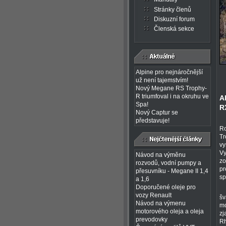
Stránky členů
Diskuzní forum
Členská sekce
Alpine pro nejnáročnější
už není tajemstvím!
Nový Megane RS Trophy-
R triumfoval i na okruhu ve
A
Spa!
R
Nový Captur se
představuje!
Ro
Tr
vy
Vy
Návod na výměnu
zo
rozvodů, vodní pumpy a
pr
přesuvníku - Megane II 1,4
sp
a 1,6
Doporučené oleje pro
vozy Renault
šv
Návod na výmenu
mo
motorového oleja a oleja
zj
prevodovky
Rh