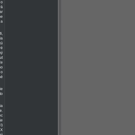
 o
rá
ar
ne
 a
i,
ia
kú
ré
ný
ut
že
ho
 o
né
ie
to
ia
e.
ec
je
l)
RX
ný