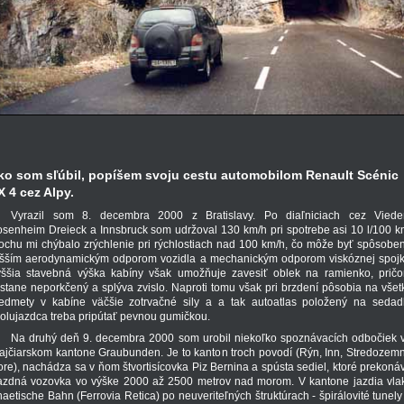
ko som sľúbil, popíšem svoju cestu automobilom Renault Scénic
X 4 cez Alpy.
Vyrazil som 8. decembra 2000 z Bratislavy. Po diaľniciach cez Viede
senheim Dreieck a Innsbruck som udržoval 130 km/h pri spotrebe asi 10 l/100 k
ochu mi chýbalo zrýchlenie pri rýchlostiach nad 100 km/h, čo môže byť spôsobe
šším aerodynamickým odporom vozidla a mechanickým odporom viskóznej spojk
ššia stavebná výška kabíny však umožňuje zavesiť oblek na ramienko, prič
stane neporkčený a splýva zvislo. Naproti tomu však pri brzdení pôsobia na všet
edmety v kabíne väčšie zotrvačné sily a a tak autoatlas položený na sedad
olujazdca treba pripútať pevnou gumičkou.
Na druhý deň 9. decembra 2000 som urobil niekoľko spoznávacích odbočiek 
ajčiarskom kantone Graubunden. Je to kanton troch povodí (Rýn, Inn, Stredozem
re), nachádza sa v ňom štvortisícovka Piz Bernina a spústa sediel, ktoré prekoná
azdná vozovka vo výške 2000 až 2500 metrov nad morom. V kantone jazdia vla
aetische Bahn (Ferrovia Retica) po neuveriteľných štruktúrach - špirálovité tunely