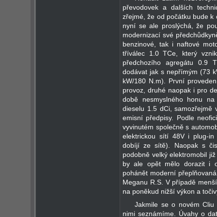
převodovek a dalších techni
zřejmé, že od počátku bude k d
nyní se ale proslýchá, že po
modernizací své předchůdkyn
benzinové, tak i naftové moto
tříválec 1.0 TCe, který vzn
předchozího agregátu 0.9 T
dodávat jak s nepřímým (73 k
kW/180 N.m). První provedení
provoz, druhé naopak i pro de
době nesmyslného honu na n
dieselu 1.5 dCi, samozřejmě 
emisní předpisy. Podle neofici
vyvinutém společně s automobi
elektrickou sítí 48V i plug-i
dobíjí ze sítě). Naopak s čis
podobně velký elektromobil ji
by ale opět mělo dorazit i 
pohánět moderní přeplňovaná
Meganu R.S. V případě menšíh
na poněkud nižší výkon a toči
Jakmile se o novém Cliu 
nimi seznámíme. Úvahy o dat