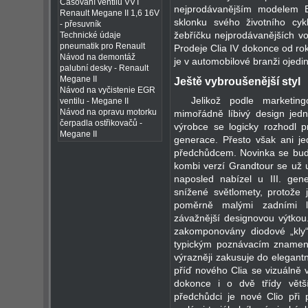
Časování ventilů VVT
nejprodávanějším modelem 
Renault Megane II 1,6 16V
sklonku svého životního cy
- přesuvník
žebříčku nejprodávanějších v
Technické údaje
pneumatik pro Renault
Prodeje Clia IV dokonce od rok
Návod na demontáž
je v automobilové branži ojedi
palubní desky - Renault
Megane II
Ještě vybroušenější styl
Návod na vyčistenie EGR
Jelikož podle marketi
ventilu - Megane II
Návod na opravu motorku
mimořádně líbivý design jed
čerpadla ostřikovačů -
výrobce se logicky rozhodl p
Megane II
generace. Přesto však ani je
předchůdcem. Novinka se bude
kombi verzí Grandtour se už 
naposled nabízel u III. gene
snížené světlomety, protože j
poměrně malými zadními l
závažnější designovou výtkou
zakomponovány diodové „kly“
typickým poznávacím znamen
výrazněji zakusuje do elegant
příď nového Clia se vizuálně 
dokonce i o dvě třídy vět
předchůdci je nové Clio při