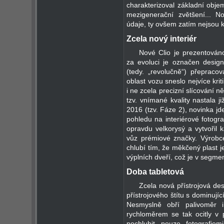
charakterizoval základní obje
mezigenerační zvětšení... No
údaje, ty ovšem zatím nejsou k 
Zcela nový interiér
Nové Clio je prezentován
za evoluci je označen design 
(tedy. „revolučně“) přepraco
oblast vozu sneslo nejvíce kriti
i ne zcela precizní slícování n
tzv. vnímané kvality nastala 
2016 (tzv. Fáze 2), novinka j
pohledu na interiérové fotograf
opravdu velkorysý a vytvořil 
vůz prémiové značky. Výrobce
chlubí tím, že měkčený plast je
výplních dveří, což je v segme
Doba tabletová
Zcela nová přístrojová de
přístrojového štítu s dominu
Nesmyslně obří palivoměr i
rychloměrem se tak ocitly v 
pochlubit pouze fotografiem