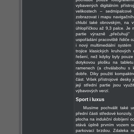
vybavených digitálním příst
velikostech – sedmipalcové
zobrazovat i mapu navigačníh
chlubí také obrovským, na v
úhlopříčkou až 9,3 palce. Je 
partie výrazně „přečuhují“
uspořádání pracoviště řidiče o
i nový multimediální systé
trojice klasických kruhových
řešení, než kdyby byly pouze 
dotykovou plošku na tabletu
ramenech (a chválabohu s k
dobře. Díky použití kompakt
část. Vršek přístrojové desky
její střední partie jsou využ
výbavových verzí.
Sport i luxus
Musíme pochválit také u
přední části středové konzoly, 
plocha na indukční dobíjení o
stává úplně prvním vozem se
parkovací brzdou. Zdaleka n