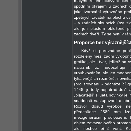
malými trojúhelníkovými okénk
spodním okrajem u zadních dv
jako tvarování výrazného pro
zpětných zrcátek na plechu dv
– v zadních sloupcích (tzv. s
ale jen plastem obložené pro
zadních dveří. Ty se nyní v rám
Proporce bez výraznější
Když si porovnáme pohle
rozděleny mezi zadní výklopno
grafika, ale i tvar, jelikož na
nárazník už neobsahuje r
vroubkováním, ale jen mnohem n
týká vnějších rozměrů, novin
(pro srovnání - odcházející
1448, je tedy nepatrně delší a
„placatější“ silueta novinky je
snadnosti nastupování a ob
Rozvor dosud výrobce neu
předchůdce 2589 mm lze a
mezigenerační prodloužení. 
objem zavazadlového prostor
ale nechce příliš věřit. K