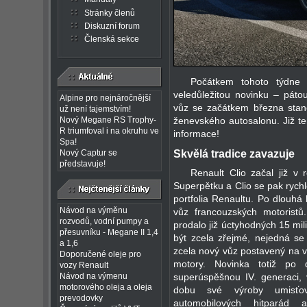
Stránky členů
Diskuzní forum
Členská sekce
Počátkem tohoto týdne 
veledůležitou novinku – páto
Alpine pro nejnáročnější
vůz se začátkem března stan
už není tajemstvím!
ženevského autosalonu. Již te
Nový Megane RS Trophy-
R triumfoval i na okruhu ve
informace!
Spa!
Skvělá tradice zavazuje
Nový Captur se
představuje!
Renault Clio začal již v
Superpětku a Clio se pak rychl
portfolia Renaultu. Po dlouhá 
Návod na výměnu
vůz francouzských motorist
rozvodů, vodní pumpy a
prodalo již úctyhodných 15 mil
přesuvníku - Megane II 1,4
být zcela zřejmé, nejedná s
a 1,6
zcela nový vůz postavený na 
Doporučené oleje pro
motory. Novinka totiž po 
vozy Renault
superúspěšnou IV. generaci,
Návod na výmenu
motorového oleja a oleja
dobu své výroby umisťov
prevodovky
automobilových hitpará