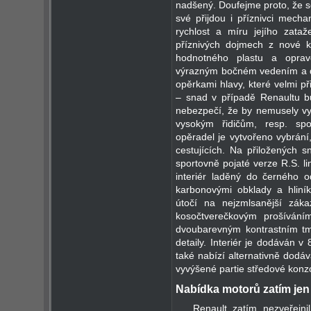
nadšený. Doufejme proto, že se
své přijdou i příznivci mecha
rychlost a míru jejího zata
příznivých dojmech z nové k
hodnotného plastu a oprav
výrazným bočném vedením a de
opěrkami hlavy, které velmi p
– snad v případě Renaultu bu
nebezpečí, že by nemusely v
vysokým řidičům, resp. sp
opěradel je vytvořeno vybrání
cestujících. Na přiložených s
sportovně pojaté verze R.S. lin
interiér laděný do černého o
karbonovými obklady a hliník
útočí na nejzmlsanější zák
kosočtverečkovým prošívání
dvoubarevným kontrastním t
detaily. Interiér je dodáván v
také nabízí alternativně dodá
vyvýšené partie středové konz
Nabídka motorů zatím jen 
Renault zatím nezveřejnil