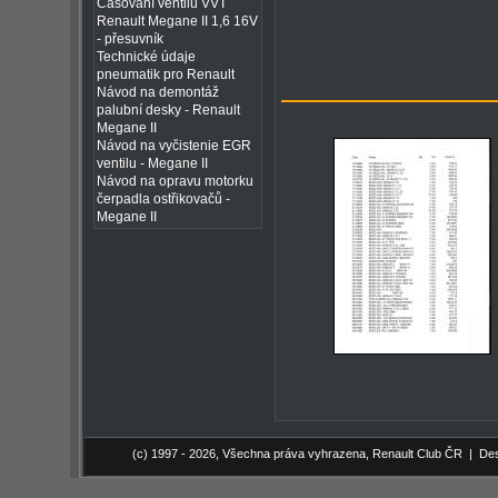
Časování ventilů VVT
Renault Megane II 1,6 16V
- přesuvník
Technické údaje
pneumatik pro Renault
Návod na demontáž
palubní desky - Renault
Megane II
Návod na vyčistenie EGR
ventilu - Megane II
Návod na opravu motorku
čerpadla ostřikovačů -
Megane II
(c) 1997 - 2026, Všechna práva vyhrazena,
Renault Club ČR
| Des