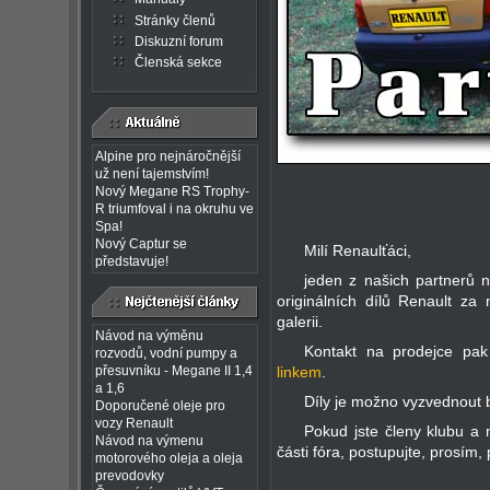
Stránky členů
Diskuzní forum
Členská sekce
Alpine pro nejnáročnější
už není tajemstvím!
Nový Megane RS Trophy-
R triumfoval i na okruhu ve
Spa!
Nový Captur se
Milí Renaulťáci,
představuje!
jeden z našich partnerů 
originálních dílů Renault za
galerii.
Návod na výměnu
Kontakt na prodejce pa
rozvodů, vodní pumpy a
přesuvníku - Megane II 1,4
linkem
.
a 1,6
Díly je možno vyzvednout b
Doporučené oleje pro
vozy Renault
Pokud jste členy klubu a
Návod na výmenu
části fóra, postupujte, prosím,
motorového oleja a oleja
prevodovky