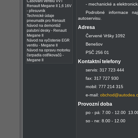
Časování ventilů VVT
- mechanické a elektronic
Renault Megane II 1,6 16V
- přesuvník
Podrobné informace naj
Technické údaje
autoservisu.
pneumatik pro Renault
Návod na demontáž
Adresa
palubní desky - Renault
Megane II
Červené Vršky 1092
Návod na vyčistenie EGR
Benešov
ventilu - Megane II
Návod na opravu motorku
PSČ 256 01
čerpadla ostřikovačů -
Megane II
Kontaktní telefony
servis: 317 723 444
fax: 317 727 930
mobil: 777 214 315
e-mail:
obchod@autodea.
Provozní doba
po - pá: 7.00 - 12.00 13.0
so - ne: 8.00 - 12.00