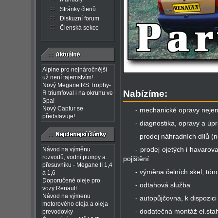
Stránky členů
Diskuzní forum
Členská sekce
Alpine pro nejnáročnější
už není tajemstvím!
Nový Megane RS Trophy-
Nabízíme:
R triumfoval i na okruhu ve
Spa!
Nový Captur se
- mechanické opravy nejen
představuje!
- diagnostika, opravy a úpr
- prodej náhradních dílů (n
- prodej ojetých i havarov
Návod na výměnu
rozvodů, vodní pumpy a
pojištění
přesuvníku - Megane II 1,4
- výměna čelních skel, tón
a 1,6
Doporučené oleje pro
- odtahová služba
vozy Renault
Návod na výmenu
- autopůjčovna, k dispozic
motorového oleja a oleja
- dodatečná montáž el.sta
prevodovky