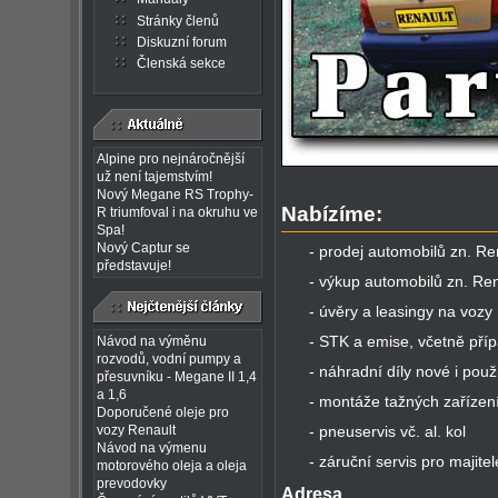
Stránky členů
Diskuzní forum
Členská sekce
Alpine pro nejnáročnější
už není tajemstvím!
Nový Megane RS Trophy-
Nabízíme:
R triumfoval i na okruhu ve
Spa!
Nový Captur se
- prodej automobilů zn. Re
představuje!
- výkup automobilů zn. Ren
- úvěry a leasingy na vozy
- STK a emise, včetně pří
Návod na výměnu
rozvodů, vodní pumpy a
- náhradní díly nové i použ
přesuvníku - Megane II 1,4
a 1,6
- montáže tažných zařízen
Doporučené oleje pro
vozy Renault
- pneuservis vč. al. kol
Návod na výmenu
- záruční servis pro majite
motorového oleja a oleja
prevodovky
Adresa