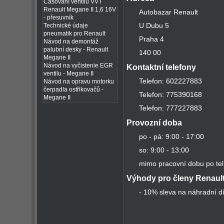
Časování ventilů VVT
Renault Megane II 1,6 16V
Autobazar Renault
- přesuvník
U Dubu 5
Technické údaje
pneumatik pro Renault
Praha 4
Návod na demontáž
palubní desky - Renault
140 00
Megane II
Návod na vyčistenie EGR
Kontaktní telefony
ventilu - Megane II
Telefon: 602227883
Návod na opravu motorku
čerpadla ostřikovačů -
Telefon: 775390168
Megane II
Telefon: 777227883
Provozní doba
po - pá: 9:00 - 17:00
so: 9:00 - 13:00
mimo pracovní dobu po te
Výhody pro členy Renaul
- 10% sleva na náhradní dí