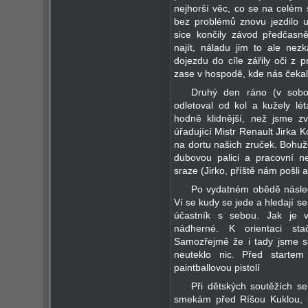
nejhorší věc, co se na celém 
bez problémů znovu jezdilo u
sice končily závod předčasně
najít, náladu jim to ale ne
dojezdu do cíle zářily oči z 
zase v hospodě, kde nás čeka
Druhý den ráno (v sobotu
odletoval od kol a kužely lét
hodně klidnější, než jsme zvy
úřadující Mistr Renault Jirka 
na dortu našich zruček. Bohužel
dubovou palici a pracovní 
sraze (Jirko, příště nám pošli 
Po vydatném obědě násled
Ví se kudy se jede a hledají se
účastník s sebou. Jak je vi
nádherné. K orientaci sta
Samozřejmě že i tady jsme s
neuteklo nic. Před startem
paintballovou pistolí
Při dětských soutěžích se
smekám před Ríšou Kuklou, kt