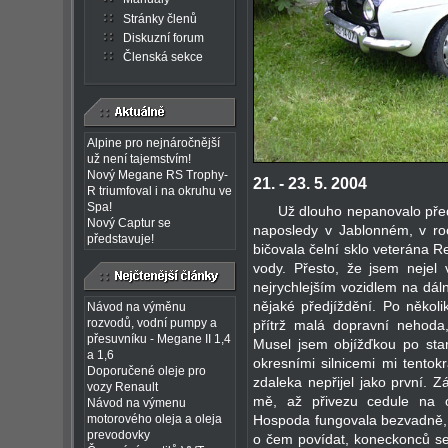
Stránky členů
Diskuzní forum
Členská sekce
Alpine pro nejnáročnější
už není tajemstvím!
Nový Megane RS Trophy-
21. - 23. 5. 2004
R triumfoval i na okruhu ve
Spa!
Už dlouho nepanovalo pře
Nový Captur se
naposledy v Jablonném, v ro
představuje!
bičovala čelní sklo veterána R
vody. Přesto, že jsem nejel 
nejrychlejším vozidlem na dáln
nějaké předjíždění. Po někol
Návod na výměnu
rozvodů, vodní pumpy a
přítrž malá dopravní nehoda, 
přesuvníku - Megane II 1,4
Musel jsem objížďkou po sta
a 1,6
okresními silnicemi mi tentok
Doporučené oleje pro
zdaleka nepřijel jako první. 
vozy Renault
mě, až přivezu cedule na o
Návod na výmenu
Hospoda fungovala bezvadně, t
motorového oleja a oleja
prevodovky
o čem povídat, koneckonců se 