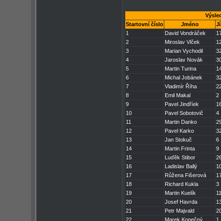
Výsle
Startovní číslo
Jméno
J
1
David Vondráček
1
2
Miroslav Vlček
1
3
Marian Vychodil
3
4
Jaroslav Novák
3
5
Martin Turina
1
6
Michal Jobánek
3
7
Vladimír Říha
2
8
Emil Makal
2
9
Pavel Jindříek
1
10
Pavel Sobotovič
4
11
Martin Danko
2
12
Pavel Karko
3
13
Jan Stokuč
6
14
Martin Frinta
9
15
Luďěk Stibor
2
16
Ladislav Ballý
1
17
Růžena Fišerová
1
18
Richard Kukla
3
19
Martin Kuelík
1
20
Josef Havrda
1
21
Petr Majvald
2
22
Marek Konečný
1