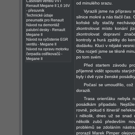
Časování ventilů VVT
od minulého srazu.
Renault Megane II 1,6 16V
- přesuvník
Vyrazili jsme na přípravu 
Technické údaje
silnice mokré a nás tlačil čas.
pneumatik pro Renault
koňské síly stačily necháva
Návod na demontáž
zkontrolovat místo konání jíz
palubní desky - Renault
zkontrolovat dopravní znač
Megane II
kontroly a hurá zpátky do kem
Návod na vyčistenie EGR
ventilu - Megane II
dodávku. Kluci v nějaké vesni
Návod na opravu motorku
Oba rozjetí jsme se těsně minu
čerpadla ostřikovačů -
po tom svém.
Megane II
Před startem závodu prob
příjemné vidět spoustu starých
byly i dvě ryze ženské posádky
Počasí se umoudřilo, což 
dorazili.
Trasa orienťáku nebyla ni
posádkám připadalo. Nejdůlež
rovně, pokud ti itinerář neřek
i několik, dnes už se snad dá
několik zubů především nov
problémů se zdoláním nástra
prorazil Marek Pimper olejov