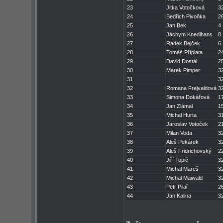
23
Jitka Votočková
3
24
Bedřich Pivoňka
2
25
Jan Bek
4
26
Jáchym Knedlhans
8
27
Radek Bejček
6
28
Tomáš Příplata
2
29
David Dostál
2
30
Marek Pimper
3
31
3
32
Romana Frejvaldová
3
33
Simona Dokářová
1
34
Jan Zlámal
1
35
Michal Hurta
3
36
Jaroslav Votoček
2
37
Milan Voda
3
38
Aleš Pekárek
3
39
Aleš Fridrichovský
2
40
Jiří Topič
3
41
Michal Mareš
3
42
Michal Maiwald
3
43
Petr Pilař
2
44
Jan Kalina
3