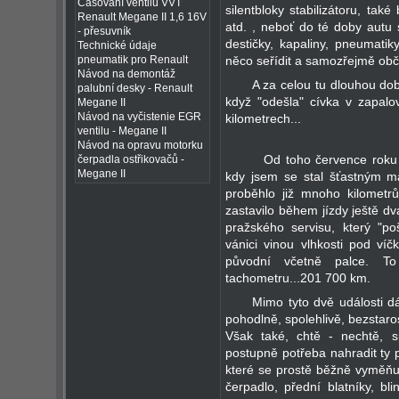
Časování ventilů VVT
silentbloky stabilizátoru, také
Renault Megane II 1,6 16V
atd. , neboť do té doby autu st
- přesuvník
destičky, kapaliny, pneumatik
Technické údaje
něco seřídit a samozřejmě obča
pneumatik pro Renault
Návod na demontáž
A za celou tu dlouhou dobu
palubní desky - Renault
když "odešla" cívka v zapalo
Megane II
Návod na vyčistenie EGR
kilometrech...
ventilu - Megane II
Návod na opravu motorku
Od toho července roku dev
čerpadla ostřikovačů -
Megane II
kdy jsem se stal šťastným m
proběhlo již mnoho kilometr
zastavilo během jízdy ještě d
pražského servisu, který "po
vánici vinou vlhkosti pod víč
původní včetně palce. T
tachometru...201 700 km.
Mimo tyto dvě události dá
pohodlně, spolehlivě, bezstar
Však také, chtě - nechtě, sp
postupně potřeba nahradit ty p
které se prostě běžně vyměňuj
čerpadlo, přední blatníky, bl