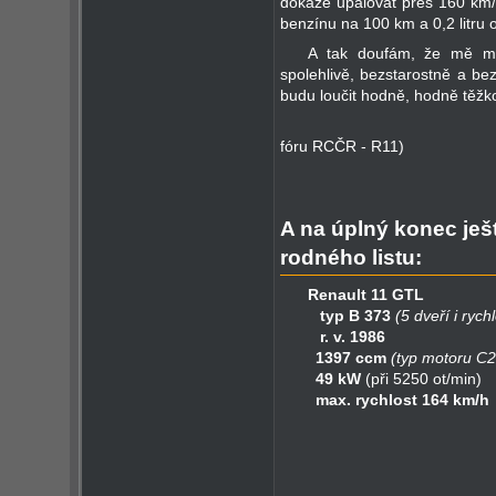
dokáže upalovat přes 160 km/h
benzínu na 100 km a 0,2 litru 
A tak doufám, že mě mé
spolehlivě, bezstarostně a be
budu loučit hodně, hodně těžk
Jir
fóru RCČR - R11)
A na úplný konec ješ
rodného listu:
Renault 11 GTL
typ B 373
(5 dveří i rychl
r. v. 1986
1397 ccm
(typ motoru C
49 kW
(při 5250 ot/min)
max. rychlost 164 km/h