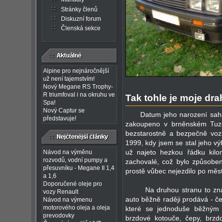
Stránky členů
Diskuzní forum
Členská sekce
Alpine pro nejnáročnější
už není tajemstvím!
Nový Megane RS Trophy-
R triumfoval i na okruhu ve
Tak tohle je moje dra
Spa!
Nový Captur se
Datum jeho narození sahá
představuje!
zakoupeno v brněnském Tuzex
bezstarostně a bezpečně vozi
1999, kdy jsem se stal jeho výh
už najeto hezkou řádku kilom
Návod na výměnu
rozvodů, vodní pumpy a
zachovalé, což bylo způsobe
přesuvníku - Megane II 1,4
prostě vůbec nejezdilo po měs
a 1,6
Doporučené oleje pro
Na druhou stranu to znamen
vozy Renault
auto běžně raději prodává - če
Návod na výmenu
motorového oleja a oleja
které se jednoduše běžným p
prevodovky
brzdové kotouče, čepy, brzdo