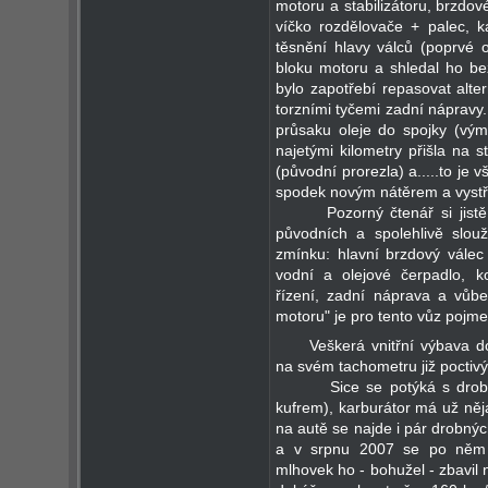
motoru a stabilizátoru, brzdov
víčko rozdělovače + palec, k
těsnění hlavy válců (poprvé 
bloku motoru a shledal ho bez
bylo zapotřebí repasovat alter
torzními tyčemi zadní náprav
průsaku oleje do spojky (vým
najetými kilometry přišla na 
(původní prorezla) a.....to je 
spodek novým nátěrem a vystří
Pozorný čtenář si jistě vši
původních a spolehlivě slouž
zmínku: hlavní brzdový válec 
vodní a olejové čerpadlo, k
řízení, zadní náprava a vůbe
motoru" je pro tento vůz poj
Veškerá vnitřní výbava d
na svém tachometru již pocti
Sice se potýká s drobnou 
kufrem), karburátor má už něj
na autě se najde i pár drobnýc
a v srpnu 2007 se po něm l
mlhovek ho - bohužel - zbavil