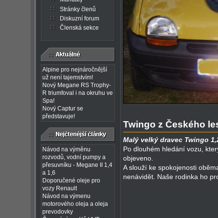
Stránky členů
Diskuzní forum
Členská sekce
Alpine pro nejnáročnější
už není tajemstvím!
Nový Megane RS Trophy-
R triumfoval i na okruhu ve
Spa!
Nový Captur se
představuje!
Twingo z Českého le
Malý velký dravec Twingo 1,
Po dlouhém hledání vozu, kter
Návod na výměnu
rozvodů, vodní pumpy a
objeveno.
přesuvníku - Megane II 1,4
A slouží ke spokojenosti oběma
a 1,6
nenávidět. Naše rodinka ho pro
Doporučené oleje pro
vozy Renault
Návod na výmenu
motorového oleja a oleja
prevodovky