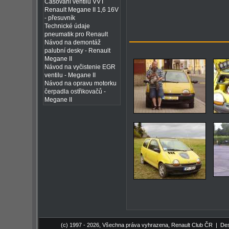
Časování ventilů VVT
Renault Megane II 1,6 16V
- přesuvník
Technické údaje
pneumatik pro Renault
Návod na demontáž
palubní desky - Renault
Megane II
Návod na vyčistenie EGR
ventilu - Megane II
Návod na opravu motorku
čerpadla ostřikovačů -
Megane II
(c) 1997 - 2026, Všechna práva vyhrazena,
Renault Club ČR
| Des