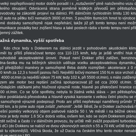
velký nepřeplňovaný motor dobře poradil i s „roztažením“ plně naloženého vozu 
íkrého stoupání. Odvrácená strana poměrně krátkých převodů jen pětistupňo
evodovky se zákonitě projeví na dálnici. Při dálničním rychlostním limitu 130 km
tiž auto na pětku točí nemalých 3600 ot./min. S použitím tlumicích hmot to výrobce
vné dodávky samozřejmě nijak nepřehání, takže již při tomto tempu není mož
munikace posádky bez zvýšení hlasu a také poslech rádia v tomto tempu není příl
íjemný zážitek.
lažná dynamika, vyšší spotřeba
Kdo chce tedy s Dokkerem na dálnici jezdit v pohodovém akustickém klim
měl by příliš překračovat tempo cca 110-115 km/h, kdy je ještě vnitřní hluk 
ouhodobě akceptovatelné úrovni. Pokud není Dokker příliš zatížen, benzino
dna-šestka mu na běžných silnicích uděluje vcelku akceptovatelnou dynamiku,
yž předjížděcí manévry je samozřejmě třeba dobře rozmýšlet– akcelerace z 0 
0 km/h za 12,3 s hovoří jasnou řečí. Největší točivý moment 150 N.m sice vrcholí 
i 4000 ot./min (a největší výkon 75 kW, tedy 102 k, při 5500 ot./min), s málo zatížen
zem ale motor bez reptání začíná spolupracovat již od cca 2000 ot./min. 
růstajícím otáčkami jeho hlučnost výrazně roste, hlavně po překročení hranice c
00 ot./min. Co se týče spotřeby, nebyla to žádná velká sláva – jen pětistupňo
átce poskládaná převodovka a hlavně vysoká karoserie s velkou čelní plochu se 
 samozřejmě výrazně podepisují. Proto ani příliš nepřekvapí naměřený průměr 7
100 km, a to jsme auto nijak zvlášť „nehonili“. Ještě štěstí, že si Dokker zachovává 
ešní poměry velkorysý objem palivové nádrže 50 l. Ve městě i na běžné okres
lnice je tedy motor 1.6 SCe dobrá volba, ovšem ten, kdo se svým Dokkerem plánu
zdit svižně a často i v dálničním provozu, by určitě měl zvážit populární turbodies
5 dCi (do Dokkeru se nabízí ve dvou výkonových verzích s 55 a 70 kW, určitě bych
ali tu výkonnější). Věčná škoda, že už Dacia na českém trhu tento motor nenabí
ké ve verzi na LPG...