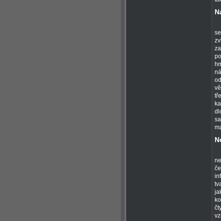
N
se
zv
za
po
hm
ná
od
vě
tř
ka
dl
sa
ma
N
ne
če
in
tv
ja
ko
čt
vz