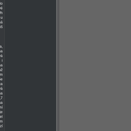
do
vé
/h
 u
ná
iš
a,
na
vá
 i
na
až
ým
Se
ca
vá
na
,7
na
ní
je
el
om
zí