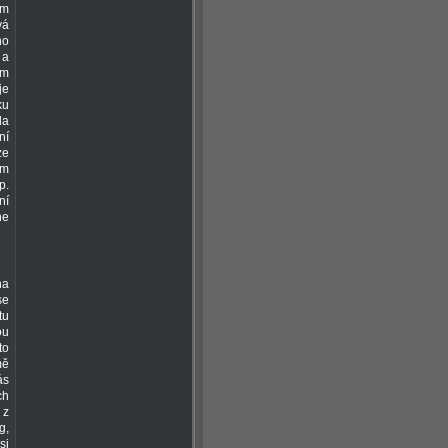
ím
vá
no
 a
em
je
ku
la
ní
ze
ům
p.
ní
ne
na
se
tu
ou
to
mě
ás
ch
 z
g,
si