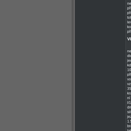
ne
př
př
to
le
ko
př
V
ne
dl
je
kd
10
př
vo
vz
35
kr
ní
l/
dn
si
je
1.
br
ta