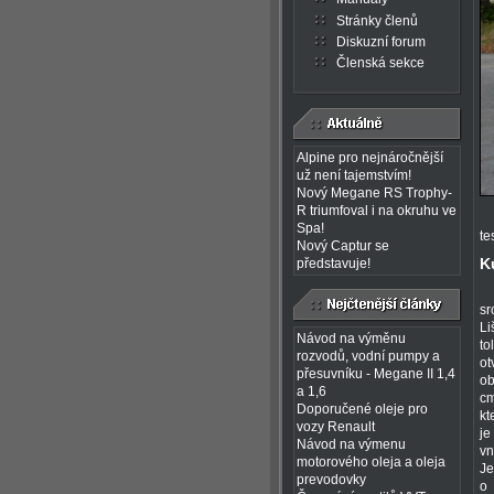
Stránky členů
Diskuzní forum
Členská sekce
Alpine pro nejnáročnější
už není tajemstvím!
Nový Megane RS Trophy-
R triumfoval i na okruhu ve
Spa!
te
Nový Captur se
K
představuje!
sr
Li
Návod na výměnu
to
rozvodů, vodní pumpy a
ot
přesuvníku - Megane II 1,4
ob
a 1,6
cm
Doporučené oleje pro
kt
vozy Renault
je
Návod na výmenu
vn
motorového oleja a oleja
Je
prevodovky
o 