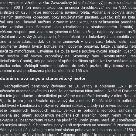
mocí vysokozdvižného vozíku. Zavazadlový (či spíš nákladový) prostor se základn
jemem 800 l (při měření tekutinou, přísnější „krychličková“ norma VDA udá
alističtějších 625 l) kryje jednoduchá navíjecí roleta. Podlaha je pokrytá snad
stitelným gumovým kobercem, boky houževnatým plastem. Zvedák, klíč na kola
žné oko jsou šikovně uloženy v zadním rohu kufru, nad zešikmeným podběh
vého zadního kola. Samotné kolo (chválabohu v plnohodnotném formátu) 
věšeno zespodu pod vozem na tyčovém držáku, takže je naplno vystaveno ostři
čistotami z vozovky. Je ale pravda, že toto řešení je u dodávkových automobilů zce
žné a převládající… Jak už jsme zmiňovali v první části tohoto testu, zad
souměrně dělená lavice bohužel není podélně posuvná, takže variabilitu nel
načit za mimořádnou. Chválíme ale to, že lavice používá dvojité sklápění (Čech
nto systém jistě vyvolá vzpomínky na Škodovky řady Favorit/Forman, res
licia/Felicia Combi), kdy po sklopení opěradla šikmo vpřed lze i se sedákem zad
dačku celou překlopit směrem dopředu do svislé pozice, díky čemuž vznik
ceméně rovná prodloužená plocha, dlouhá až 155 cm.
 dobrém slova smyslu starosvětský motor
Nepřeplňovaný benzinový čtyřválec se 16 ventily a objemem 1,6 l je 
učasném automobilovém trhu bohužel opravdovou bílou vránou. Naštěstí Dokker 
tím této jednoduché a desetiletími prověřené motorářské techniky z dílen Renaul
ží, a to je pro jeho uživatele opravdový dar z nebes. Přináší totiž tolik potřebn
olehlivost v kombinaci s nízkými výrobními náklady, a tedy i příznivou cenou – a 
etně případných budoucích oprav. Jelikož je pohonná jednotka samozřej
laděna pro plnění současných nejpřísnějších emisních norem, velmi mile n
ekvapila její bezprostřední reakce na přidání či ubrání plynu, která už u současný
zů nebývá obvyklá. K čipernému pohybu při rozjezdech od semaforů či zrychlování
žších rychlostí přispívá nejen relativně slušná pohotovostní hmotnost kolem 1150 k
e také krátké nižší rychlostní stupně. Zejména „jednička“ je dimenzována tak, aby 