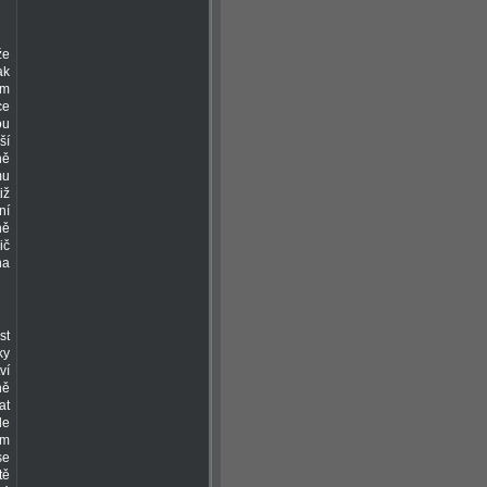
že
ak
ém
ce
ou
ší
ně
mu
iž
ní
ně
ič
na
st
ky
ví
ně
at
le
ým
se
tě