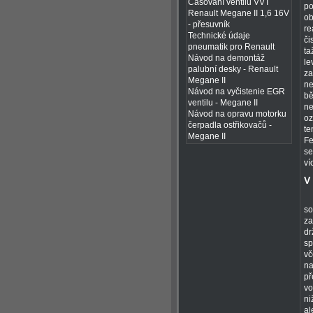
Časování ventilů VVT
po
Renault Megane II 1,6 16V
ob
- přesuvník
re
Technické údaje
či
pneumatik pro Renault
ta
Návod na demontáž
le
palubní desky - Renault
za
Megane II
ne
Návod na vyčistenie EGR
bě
ventilu - Megane II
ne
Návod na opravu motorku
oz
čerpadla ostřikovačů -
te
Megane II
Fe
se
ví
V
so
za
dr
sp
vč
na
př
vo
ni
al