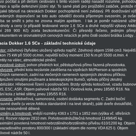
sí počítat a při delším cestování s tímto vozem raději nasadit rozumné, pohodo
mpo a spíše defenzivní jízdní styl. To samé platí pro projíždění zatáček, protože 
jaké blbnutí na okreskách Dokker pochopitelně není zvědavý. Při dodržování vý
edených doporučení se toto auto odvděčí docela příjemným svezením, je ovš
eba se smířit s jeho ne zrovna malým apetitem. I tak je poměr nabízené užit
dnoty a ceny (v případě testované verze 1.6 SCe a druhé nejvyšší výbavy Arkti
ní 269 900 Kč) zcela bezkonkurenční. Či přesněji řečeno, jediným přím
nkurentem ve srovnatelných cenových relacích je jeho čistě osobní bráška Lodg
acia Dokker 1.6 SCe - základní technické údaje
tor:
zážehový čtyřválec uložený vpředu napříč. Zdvihový objem 1598 cm3. Největš
kon 75 kW při 5500 ot./min, největší točivý moment 150 N.m při 5500 ot./min. 4
ntily na válec, atmosférické plnění.
evodové ústrojí:
pohon předních kol, pětistupňová přímo řazená převodovka.
dvozek:
přední kola nezávisle zavěšena na vzpěrách McPherson a spodních
íčných ramenech, zadní na vlečených ramenech spojených zkrutnou příčkou.
pružení vinutými pružinami a teleskopickými tlumiči, vpředu příčný zkrutný
abilizátor. Hřebenové řízení s posilovačem. Brzdy vpředu kotoučové, vzadu bubnov
S, ESC, ASR. Objem palivové nádrže 50 l. Ocelová kola, pneu 185/65 R16. Na
ání kola z lehké slitiny, pneu 195/55 R16.
roserie:
pětidveřová, samonosná, osobní dodávka segmentu C. Zadní boční
suvné dveře (u verze Arktica standardně i na levé straně), páté dveře dvoukřídlé,
isle nesouměrně dělené.
změry a hmotnosti:
vnější rozměry 4363 x 1751 x 1852 mm (výška vč. střešních
žin). Rozvor náprav 2810 mm. Pohotovostní/užitečná hmotnost 1149/645 kg.
ximální povolená hmotnost nebrzděného/brzděného přívěsu 610/1200 kg. Objem
vazadlového prostoru 800/300 l (základní objem dle normy VDA 625 l). Objem
livové nádrže 50 l.