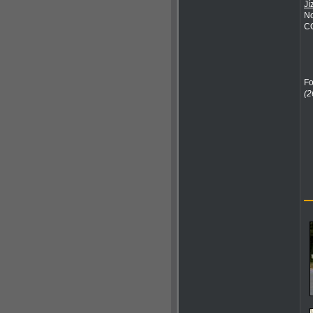
Jí
No
CO
Fo
(2