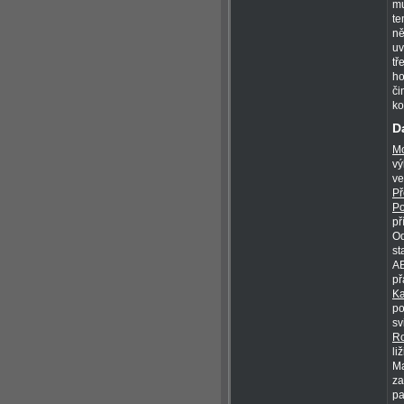
mu
te
ně
uv
tř
ho
či
ko
D
Mo
vý
ve
Př
Po
př
Od
st
AB
př
Ka
po
sv
Ro
li
Ma
za
pa