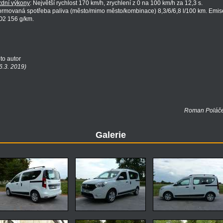
zdní výkony
: Největší rychlost 170 km/h, zrychlení z 0 na 100 km/h za 12,3 s.
rmovaná spotřeba paliva (město/mimo město/kombinace) 8,3/6/6,8 l/100 km. Emis
2 156 g/km.
to autor
6.3. 2019)
Roman Poláč
Galerie