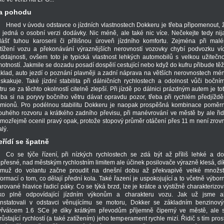
a pohodu
Hned v úvodu odstavce o jízdních vlastnostech Dokkeru je třeba připomenout, 
 jedná o osobní verzi dodávky. Nic méně, ale také nic více. Nečekejte tedy nij
lášť tuhou karoserii či přílišnou úroveň jízdního komfortu. Zejména při mal
tížení vozu a překonávání výraznějších nerovností vozovky chybí podvozku ví
ddajnosti, ovšem toto je typická vlastnost lehkých automobilů s velkou užitečn
otností. Jakmile se dozadu posadí dospělí cestující nebo když do kufru přibude těž
klad, auto jezdí o poznání plavněji a zadní náprava na větších nerovnostech mé
skakuje. Také jízdní stabilita při dálničních rychlostech a odolnost vůči boční
tru se za těchto okolností citelně zlepší. Při jízdě po dálnici prázdným autem je tot
eba si na poryvy bočního větru dávat opravdu pozor, třeba při rychlém předjíždě
mionů. Pro podélnou stabilitu Dokkeru je naopak prospěšná kombinace poměr
ouhého rozvoru a krátkého zadního převisu, při manévrování ve městě by ale řid
mozřejmě ocenil pravý opak, protože stopový průměr otáčení přes 11 m není zrov
lý.
eřídí se špatně
Co se týče řízení, při nízkých rychlostech se zdá být až příliš lehké a do
přesné, nad městským rychlostním limitem ale účinek posilovače výrazně klesá, dí
muž do volantu začne proudit na dnešní dobu až překvapivě velké množst
formací o tom, co dělají přední kola. Také řazení je uspokojující a to včetně výbor
arované hlavice řadicí páky. Co se týká brzd, lze je krátce a výstižně charakterizov
ko plně odpovídající jízdním výkonům a charakteru vozu. Jak už jsme a
nstatovali v odstavci věnujícímu se motoru, Dokker se základním benzinov
yřválcem 1.6 SCe je díky krátkým převodům příjemně čiperný ve městě, ale 
růstající rychlostí (a také zatížením) jeho temperament rychle mizí. Řidič s tím pros