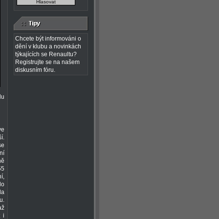
Chcete být informováni o
dění v klubu a novinkách
týkajících se Renaultu?
Registrujte se na našem
diskusním fóru.
lu
ve
í.
se
ní
ně
55
í,
lo
la
u.
až
 i