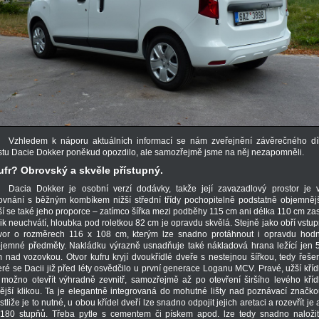
Vzhledem k náporu aktuálních informací se nám zveřejnění závěrečného dí
stu Dacie Dokker poněkud opozdilo, ale samozřejmě jsme na něj nezapomněli.
ufr? Obrovský a skvěle přístupný.
Dacia Dokker je osobní verzí dodávky, takže její zavazadlový prostor je 
ovnání s běžným kombíkem nižší střední třídy pochopitelně podstatně objemnějš
ší se také jeho proporce – zatímco šířka mezi podběhy 115 cm ani délka 110 cm za
lik neuchvátí, hloubka pod roletkou 82 cm je opravdu skvělá. Stejně jako obří vstup
vor o rozměrech 116 x 108 cm, kterým lze snadno protáhnout i opravdu hod
jemné předměty. Nakládku výrazně usnadňuje také nákladová hrana ležící jen 
 nad vozovkou. Otvor kufru kryjí dvoukřídlé dveře s nestejnou šířkou, tedy řešen
eré se Dacii již před léty osvědčilo u první generace Loganu MCV. Pravé, užší kříd
 možno otevřít výhradně zevnitř, samozřejmě až po otevření širšího levého kříd
ější klikou. Ta je elegantně integrovaná do mohutné lišty nad poznávací značko
stliže je to nutné, u obou křídel dveří lze snadno odpojit jejich aretaci a rozevřít je 
180 stupňů. Třeba pytle s cementem či pískem apod. lze tedy snadno naložit