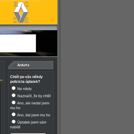
Chtěl po vás někdy
policicta úplatek?
Ne nikdy
Naznačil, že by chtěl
Ano, ale nedal jsem
mu ho
Ano, dal jsem mu ho
Úplatek jsem sám
nabídl