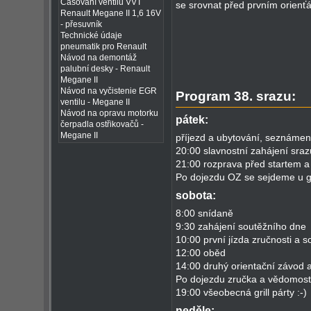
Časování ventilů VVT
se srovnat před prvním orienť
Renault Megane II 1,6 16V
- přesuvník
Technické údaje
pneumatik pro Renault
Návod na demontáž
palubní desky - Renault
Megane II
Návod na vyčistenie EGR
Program 38. srazu:
ventilu - Megane II
Návod na opravu motorku
pátek:
čerpadla ostřikovačů -
Megane II
příjezd a ubytování, seznáme
20:00 slavnostní zahájení sraz
21:00 rozprava před startem a
Po dojezdu OZ se sejdeme u gr
sobota:
8:00 snídaně
9:30 zahájení soutěžního dne
10:00 první jízda zručnosti a s
12:00 oběd
14:00 druhý orientační závod 
Po dojezdu zručka a vědomostn
19:00 všeobecná grill párty :-)
neděle: