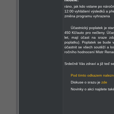
ráno, jak kdo vstane po náročn
12:00 vyhlášení výsledků a př
změna programu vyhrazena
Účastnický poplatek je sta
450 Kč/auto pro nečleny. Účast
let, mají účast na sraze zd
poplatku). Poplatek se bude 
účastnit se všech soutěží a lo
ročního hodnocení Mistr Renau
Srdečně Vás zdraví a již teď s
Pod tímto odkazem nalezn
Diskuse o srazu je
zde
Novinky o akci najdete tak