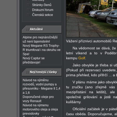
Stránky členů
Diskuzní forum
Členská sekce
Alpine pro nejnáročnější
Vážení příznivci automobilů Re
už není tajemstvím!
Nový Megane RS Trophy-
Na vědomost se dává, že 
R triumfoval i na okruhu ve
letní víkend a to v Poděb
Spa!
kempu
Golf
.
Nový Captur se
představuje!
Jako obvykle je třeba si 
(Pokud při rezervaci uvedete
prima přehled, kdo přifrčí ...
Návod na výměnu
V plánu máme jako obvykle
rozvodů, vodní pumpy a
tu zručku (ano zřejmě vás 
přesuvníku - Megane II 1,4
mezipřistání na letišti), a
a 1,6
společné grilování a jistě 
Doporučené oleje pro
vozy Renault
kulišárny.
Návod na výmenu
Oficiální začátek je v pát
motorového oleja a oleja
prevodovky
času oběda. Doporučujeme, ale