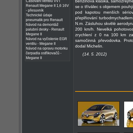
benzinová klasika, samozřej
Časování ventilů VVT
Renault Megane II 1,6 16V
se o tříválec s objemem pouhých
- přesuvník
pod kapotou menších sério
Technické údaje
přeplňování turbodmychadlem
pneumatik pro Renault
N.m. Zásluhou skvělé aerodynam
Návod na demontáž
200 km/h. Nevelká pohotovo
palubní desky - Renault
Megane II
zrychlení z 0 na 100 km za
Návod na vyčistenie EGR
samočinná převodovka. Prot
ventilu - Megane II
dodal Michelin.
Návod na opravu motorku
čerpadla ostřikovačů -
(14. 5. 2012)
Megane II