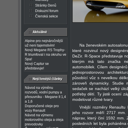
Stránky členů
Diskuzní forum
Členská sekce
Alpine pro nejnáročnější
Na ženevském autosalonu 2
už není tajemstvím!
Nový Megane RS Trophy-
které rozvinul nový designér
R triumfoval i na okruhu ve
DeZir. R-Space představuje no
Spa!
kterým má tato značka nej
Nový Captur se
automobilek. Cílem designérů by
představuje!
jednoprostorovou architektu
působící vůz s nevelkou délk
zároveň dynamicky. Studie m
Návod na výměnu
sedaček se nachází velký úlož
rozvodů, vodní pumpy a
potřeby dětí. Ty jistě ocení 
přesuvníku - Megane II 1,4
modelovat různé tvary.
a 1,6
Doporučené oleje pro
Vnější rozměry Renault
vozy Renault
jeho rozvor měří 2717 mm. 
Návod na výmenu
náprav, který činí 1592 mm. Z
motorového oleja a oleja
posledních let byla poháněna 
prevodovky