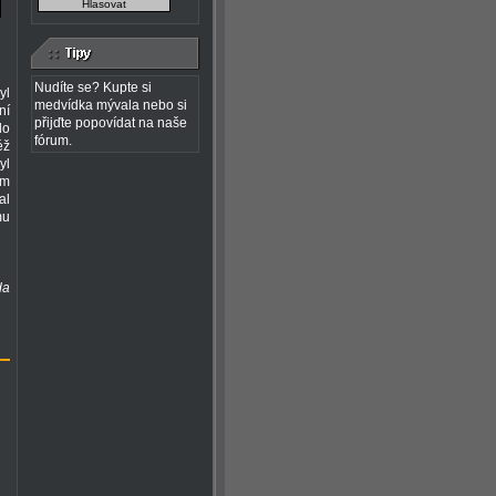
Nudíte se? Kupte si
yl
medvídka mývala nebo si
ní
přijďte popovídat na naše
lo
fórum.
éž
yl
ím
al
mu
da