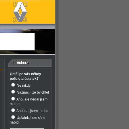
Chtěl po vás někdy
policicta úplatek?
Ne nikdy
Naznačil, že by chtěl
Ano, ale nedal jsem
mu ho
Ano, dal jsem mu ho
Úplatek jsem sám
nabídl