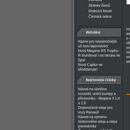
Stránky členů
Diskuzní forum
Členská sekce
vy
ae
o 
Alpine pro nejnáročnější
vě
už není tajemstvím!
sv
Nový Megane RS Trophy-
mo
R triumfoval i na okruhu ve
vo
Spa!
ae
Nový Captur se
představuje!
Návod na výměnu
rozvodů, vodní pumpy a
přesuvníku - Megane II 1,4
a 1,6
Doporučené oleje pro
vozy Renault
Návod na výmenu
motorového oleja a oleja
prevodovky