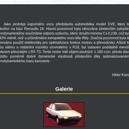
Jako prototyp úsporného vozu představila automobilka model EVE, který b
tvořen na bázi Renaultu 18. Hlavní pozornost byla věnována především vylepše
rodynamického součinitele odporu vzduchu, který dosáhl minima Cx 0,239, což by
43% méně, než u průměrného evropského vozu této třídy. Značná pozornost byla t
nována použití elektroniky pro optimalizace funkce motoru a převodovky. Ačkoli b
ou váhou a ostatními rozměry srovnatelný s R18, byl vybaven podstatně menš
torem převzatým z R5 TS. Tento motor měl objem pouhých 1.100 ccm, přesto dáv
zidlu poměrně dobré dynamické vlastnosti především díky optimalizované
rodynamickému tvaru karoserie.
Viktor Kaz
Galerie