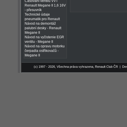
Časování ventilů VVT
Renault Megane II 1,6 16V
- přesuvník
Technické údaje
pneumatik pro Renault
Návod na demontáž
palubní desky - Renault
Megane II
Návod na vyčistenie EGR
ventilu - Megane II
Návod na opravu motorku
čerpadla ostřikovačů -
Megane II
(c) 1997 - 2026, Všechna práva vyhrazena,
Renault Club ČR
| Des