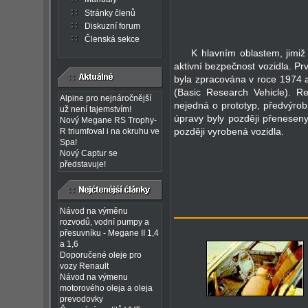
Stránky členů
Diskuzní forum
Členská sekce
K hlavním oblastem, jimiž
aktivní bezpečnost vozidla. Prv
byla zpracována v roce 1974 
(Basic Research Vehicle). Re
Alpine pro nejnáročnější
nejedná o prototyp, předvýrob
už není tajemstvím!
úpravy byly později přenesen
Nový Megane RS Trophy-
později vyrobená vozidla.
R triumfoval i na okruhu ve
Spa!
Nový Captur se
představuje!
Návod na výměnu
rozvodů, vodní pumpy a
přesuvníku - Megane II 1,4
a 1,6
Doporučené oleje pro
vozy Renault
Návod na výmenu
motorového oleja a oleja
prevodovky