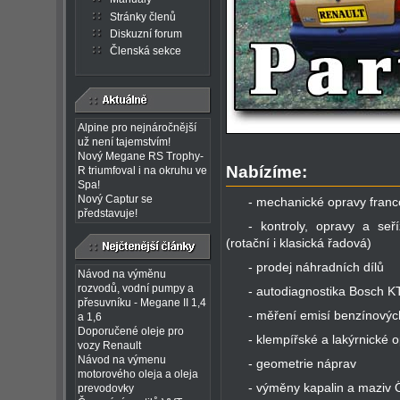
Stránky členů
Diskuzní forum
Členská sekce
Alpine pro nejnáročnější
už není tajemstvím!
Nový Megane RS Trophy-
Nabízíme:
R triumfoval i na okruhu ve
Spa!
Nový Captur se
- mechanické opravy franc
představuje!
- kontroly, opravy a seř
(rotační i klasická řadová)
- prodej náhradních dílů
Návod na výměnu
rozvodů, vodní pumpy a
- autodiagnostika Bosch K
přesuvníku - Megane II 1,4
- měření emisí benzínovýc
a 1,6
Doporučené oleje pro
- klempířské a lakýrnické
vozy Renault
Návod na výmenu
- geometrie náprav
motorového oleja a oleja
- výměny kapalin a maziv
prevodovky