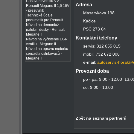
Časování ventilů VVT
Adresa
Renault Megane II 1,6 16V
- přesuvník
Masarykova 198
Technické údaje
pneumatik pro Renault
Kačice
Návod na demontáž
PSČ 273 04
palubní desky - Renault
Megane II
Kontaktní telefony
Návod na vyčistenie EGR
ventilu - Megane II
servis: 312 655 015
Návod na opravu motorku
čerpadla ostřikovačů -
mobil: 732 672 006
Megane II
e-mail:
autoservis-horak@
Provozní doba
po - pá: 9.00 - 12.00 13.0
so: 9.00 - 13.00
Zpět na seznam partnerů